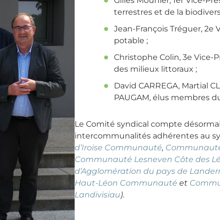
Gilles Mounier, 1er Vice-Pr
terrestres et de la biodivers
Jean-François Tréguer, 2e V
potable ;
Christophe Colin, 3e Vice-
des milieux littoraux ;
David CARREGA, Martial CL
PAUGAM, élus membres d
Le Comité syndical compte désormais
intercommunalités adhérentes au s
d’Iroise Communauté
,
Communauté 
Communauté Lesneven Côte des L
d’Agglomération du pays de Lande
Haut-Léon Communauté
et
Commun
Landivisiau
)
.