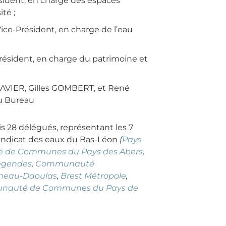
ésident, en charge des espaces
ité ;
ice-Président, en charge de l’eau
Président, en charge du patrimoine et
AVIER, Gilles GOMBERT, et René
u Bureau
 28 délégués, représentant les 7
yndicat des eaux du Bas-Léon
(
Pays
de Communes du Pays des Abers
,
égendes
,
Communauté
rneau-Daoulas
,
Brest Métropole
,
auté de Communes du Pays de