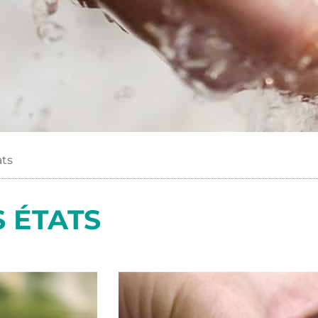
ats
S ÉTATS