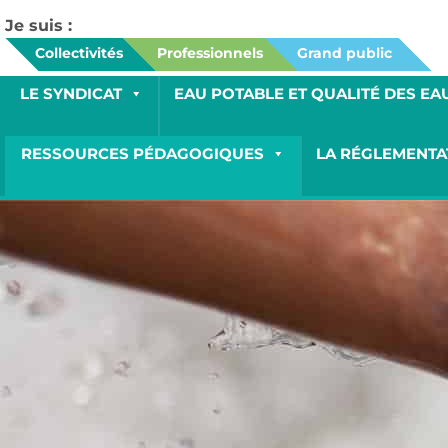
Je suis :
Collectivités
Professionnels
Grand public
LE SYNDICAT
EAU POTABLE ET QUALITÉ DES EA
RESSOURCES PÉDAGOGIQUES
LA RÉGLEMENTA