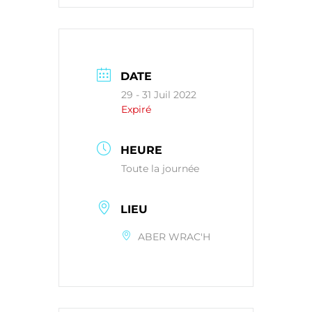
DATE
29 - 31 Juil 2022
Expiré
HEURE
Toute la journée
LIEU
ABER WRAC'H