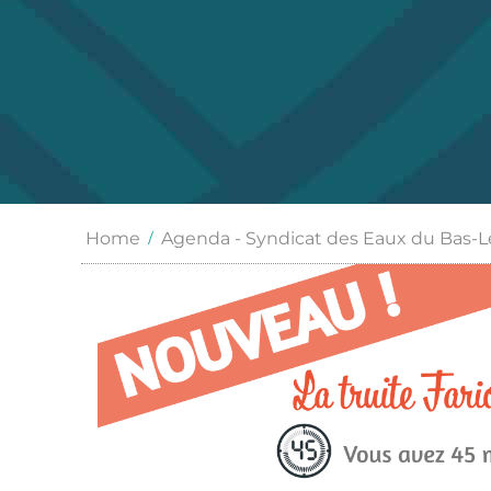
Home
Agenda - Syndicat des Eaux du Bas-