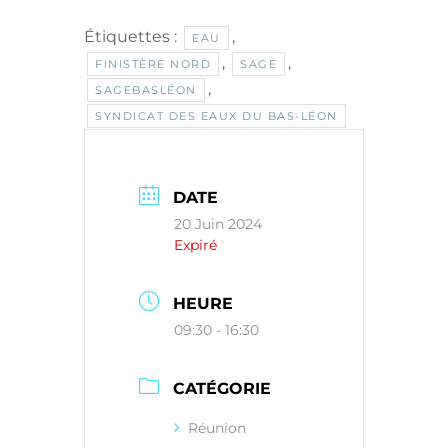
Étiquettes :
,
EAU
,
,
FINISTÈRE NORD
SAGE
,
SAGEBASLÉON
SYNDICAT DES EAUX DU BAS-LÉON
DATE
20 Juin 2024
Expiré
HEURE
09:30 - 16:30
CATÉGORIE
Réunion